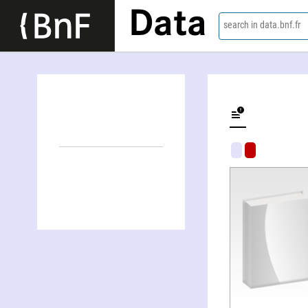
Data
search in data.bnf.fr