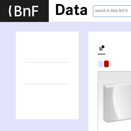
Data
search in data.bnf.fr
L'art content pour rien, le monde de l'art en question