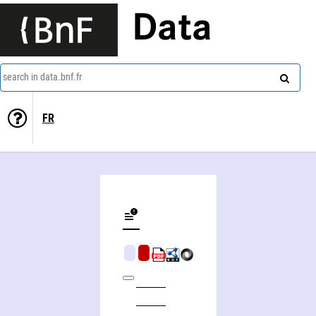
Data
search in data.bnf.fr
FR