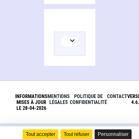
INFORMATIONS
MENTIONS
POLITIQUE DE
CONTACT
VERS
MISES À JOUR
LÉGALES
CONFIDENTIALITÉ
4.6
LE 28-04-2026
Tout accepter
Tout refuser
Personnaliser