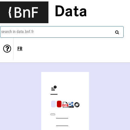
Data
search in data.bnf.fr
FR