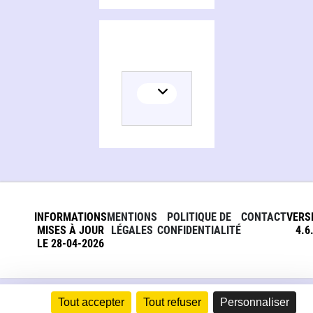
INFORMATIONS
MENTIONS
POLITIQUE DE
CONTACT
VERS
MISES À JOUR
LÉGALES
CONFIDENTIALITÉ
4.6
LE 28-04-2026
Tout accepter
Tout refuser
Personnaliser