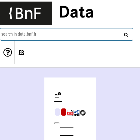
Data
search in data.bnf.fr
FR