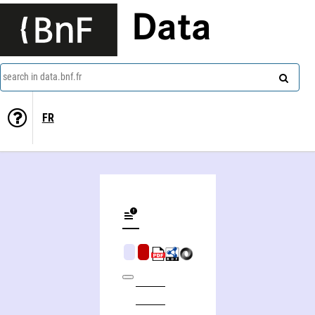
Data
search in data.bnf.fr
FR