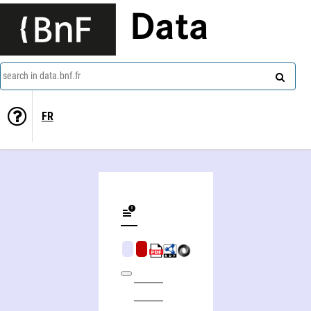
Data
search in data.bnf.fr
FR