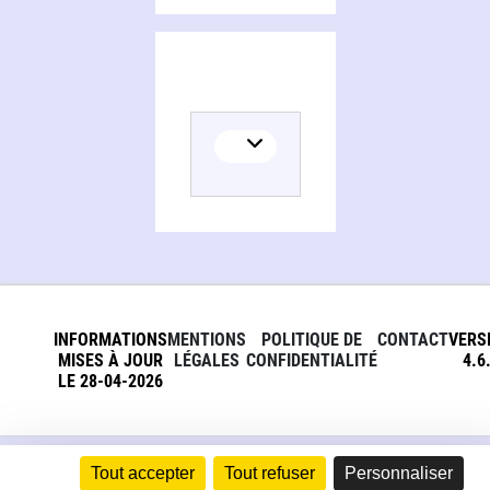
INFORMATIONS
MENTIONS
POLITIQUE DE
CONTACT
VERS
MISES À JOUR
LÉGALES
CONFIDENTIALITÉ
4.6
LE 28-04-2026
Tout accepter
Tout refuser
Personnaliser