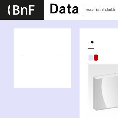
Data
search in data.bnf.fr