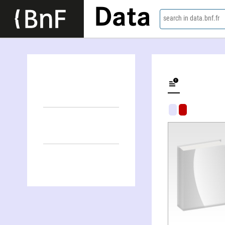
Data
search in data.bnf.fr