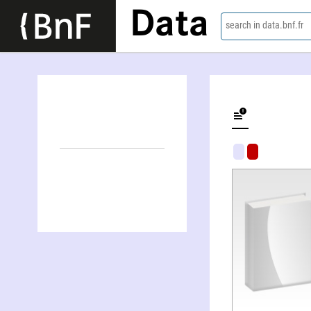
Data
search in data.bnf.fr