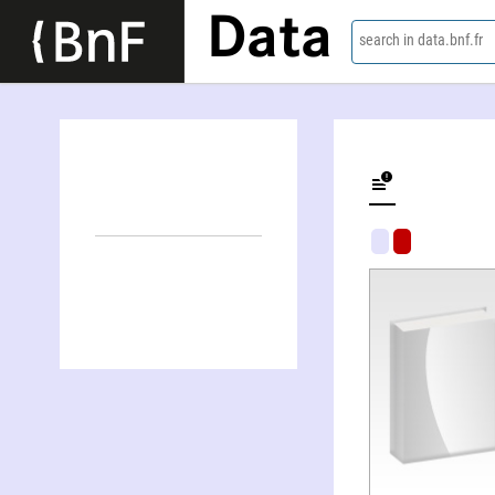
Data
search in data.bnf.fr