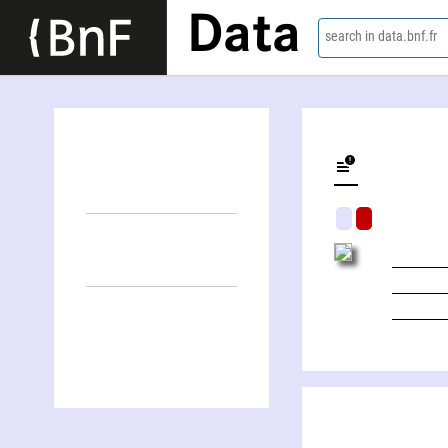
Data
search in data.bnf.fr