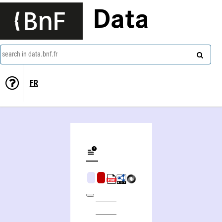
Data
search in data.bnf.fr
FR