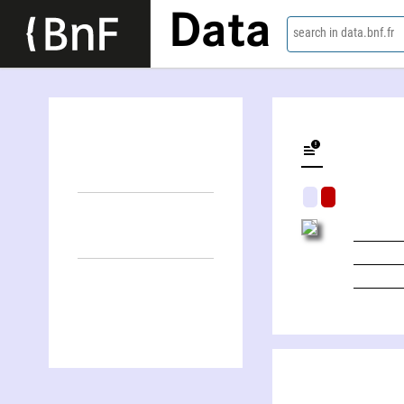
Data
search in data.bnf.fr