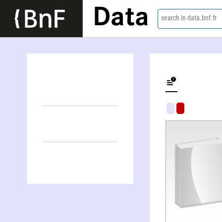
Data
search in data.bnf.fr