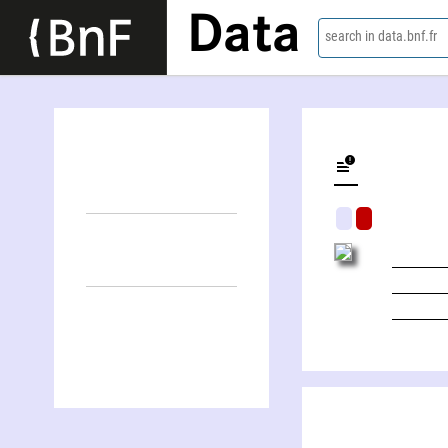
Data
search in data.bnf.fr