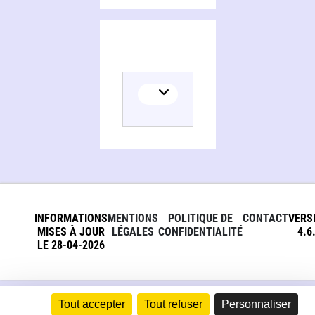
INFORMATIONS
MENTIONS
POLITIQUE DE
CONTACT
VERS
MISES À JOUR
LÉGALES
CONFIDENTIALITÉ
4.6
LE 28-04-2026
Tout accepter
Tout refuser
Personnaliser