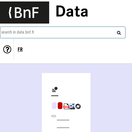
Data
search in data.bnf.fr
FR