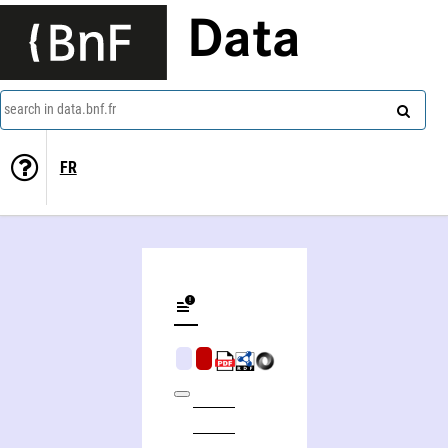
Data
search in data.bnf.fr
FR