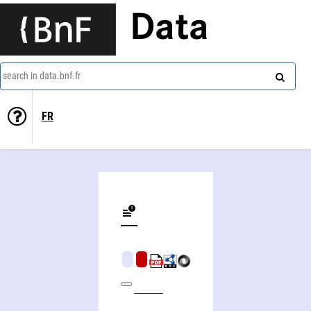
Data
search in data.bnf.fr
FR