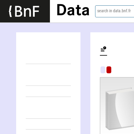
Data
search in data.bnf.fr