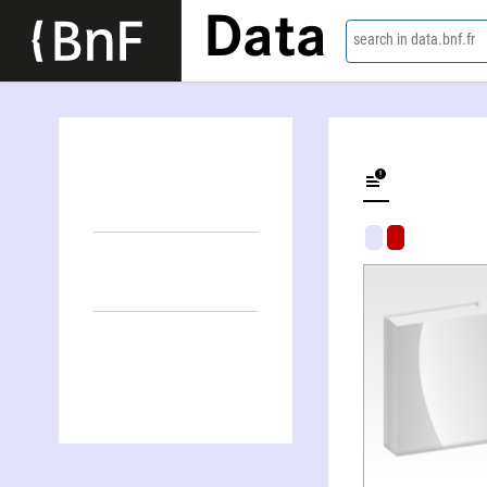
Data
search in data.bnf.fr