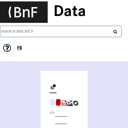
Data
search in data.bnf.fr
FR