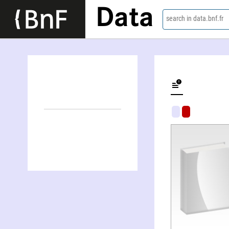
Data
search in data.bnf.fr