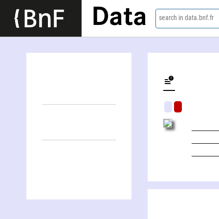
Data
search in data.bnf.fr