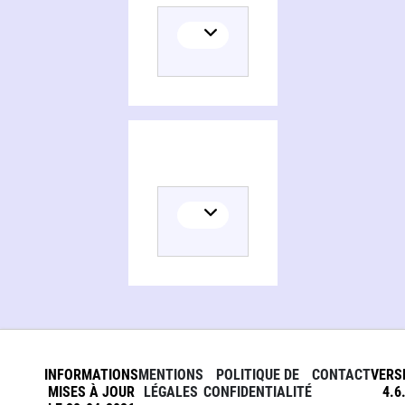
INFORMATIONS
MENTIONS
POLITIQUE DE
CONTACT
VERS
MISES À JOUR
LÉGALES
CONFIDENTIALITÉ
4.6