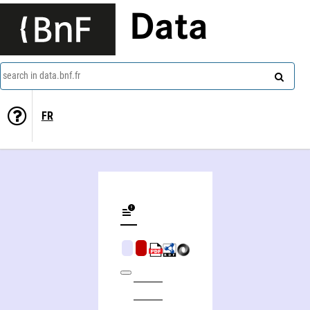
Data
search in data.bnf.fr
FR