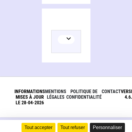
INFORMATIONS
MENTIONS
POLITIQUE DE
CONTACT
VERS
MISES À JOUR
LÉGALES
CONFIDENTIALITÉ
4.6
LE 28-04-2026
Tout accepter
Tout refuser
Personnaliser