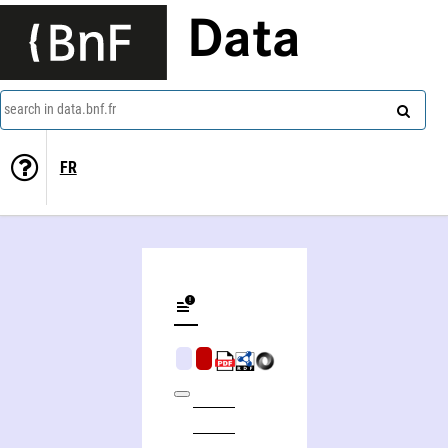
Data
search in data.bnf.fr
FR