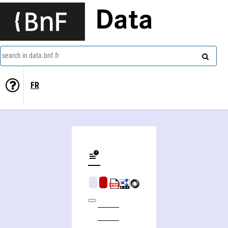
Data
search in data.bnf.fr
FR