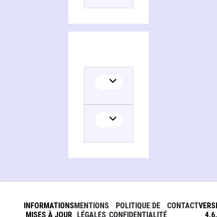
Translator
INFORMATIONS
MENTIONS
POLITIQUE DE
CONTACT
VERS
MISES À JOUR
LÉGALES
CONFIDENTIALITÉ
4.6