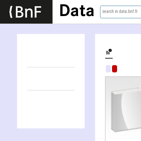
Data
search in data.bnf.fr