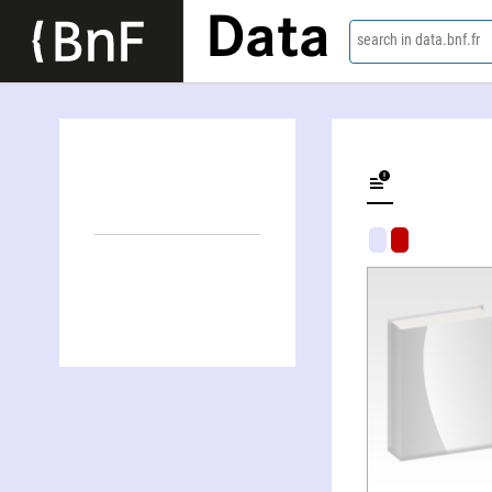
Data
search in data.bnf.fr