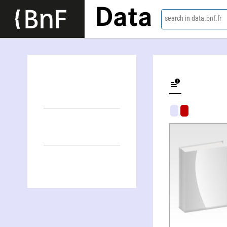
Data
search in data.bnf.fr