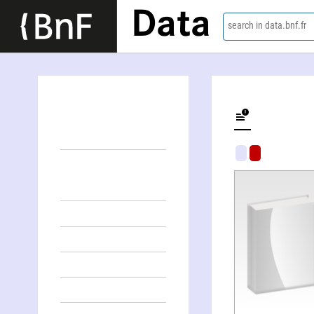
Data
search in data.bnf.fr