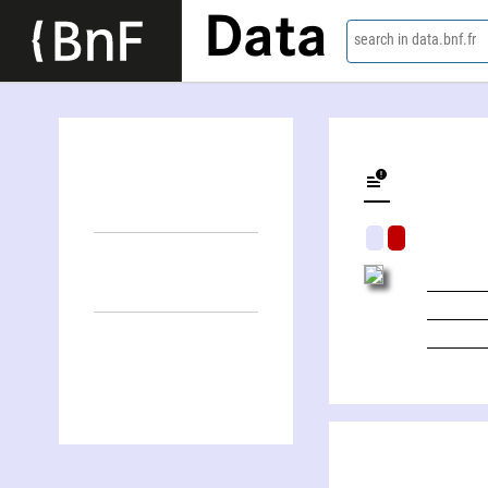
Data
search in data.bnf.fr