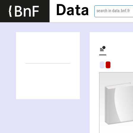
Data
search in data.bnf.fr