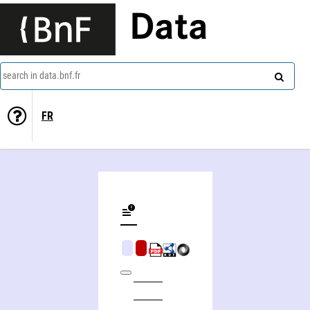
Data
search in data.bnf.fr
FR