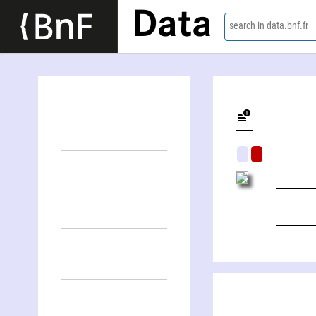
Data
search in data.bnf.fr