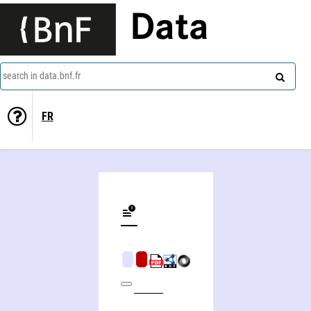
Data
search in data.bnf.fr
FR