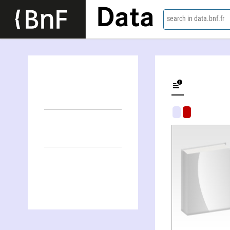
Data
search in data.bnf.fr