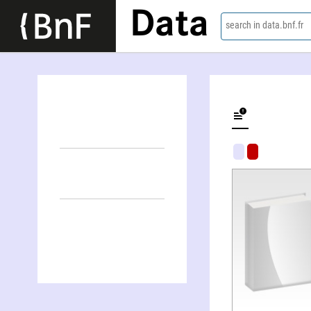
Data
search in data.bnf.fr