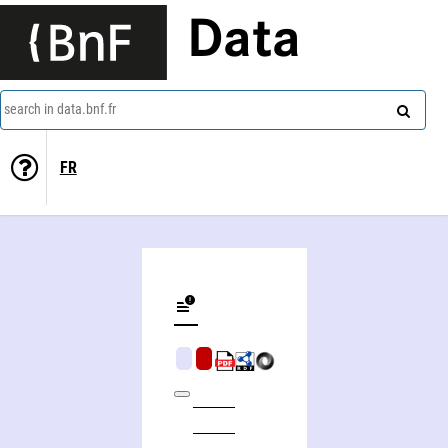
Data
search in data.bnf.fr
FR