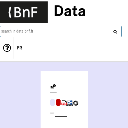
Data
search in data.bnf.fr
FR