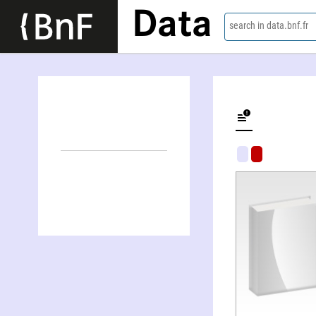
Data
search in data.bnf.fr