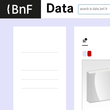
Data
search in data.bnf.fr