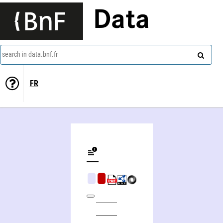
Data
search in data.bnf.fr
FR