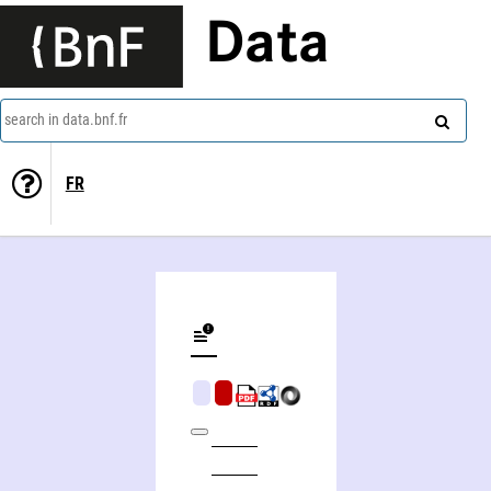
Data
search in data.bnf.fr
FR