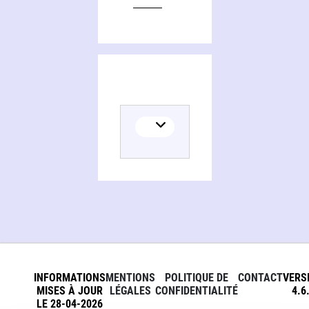
INFORMATIONS
MENTIONS
POLITIQUE DE
CONTACT
VERS
MISES À JOUR
LÉGALES
CONFIDENTIALITÉ
4.6
LE 28-04-2026