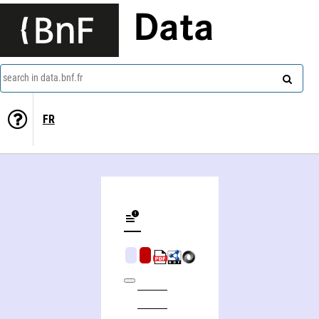
Data
search in data.bnf.fr
FR