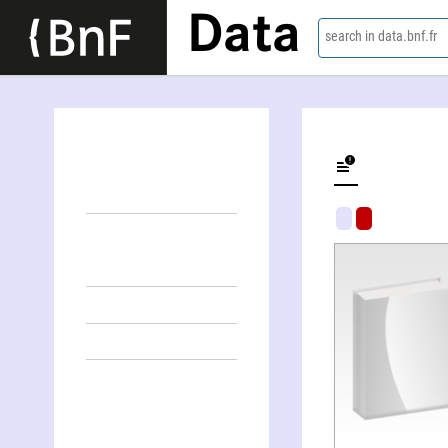
Data
search in data.bnf.fr