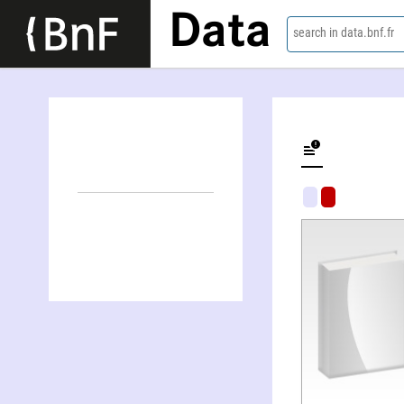
Data
search in data.bnf.fr