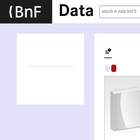
Data
search in data.bnf.fr