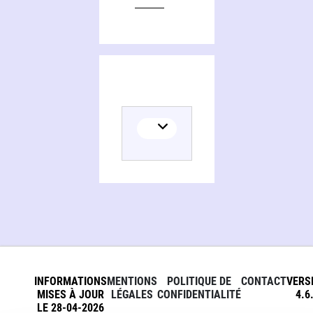
INFORMATIONS
MENTIONS
POLITIQUE DE
CONTACT
VERS
MISES À JOUR
LÉGALES
CONFIDENTIALITÉ
4.6
LE 28-04-2026