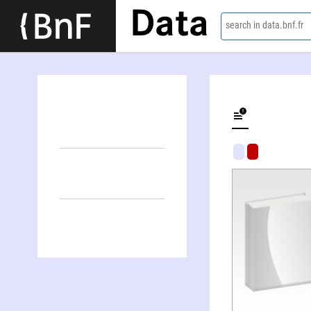
Data
search in data.bnf.fr